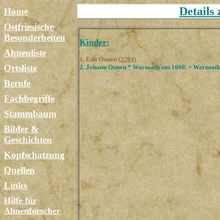
Details
Home
Ostfriesische
Besonderheiten
Kinder:
Ahnenliste
1. Edo Onnen
(2284)
Ortsliste
2. Johann Onnen * Warnsath um 1660, + Warnsath
Berufe
Fachbegriffe
Stammbaum
Bilder &
Geschichten
Kopfschatzung
Quellen
Links
Hilfe für
Ahnenforscher