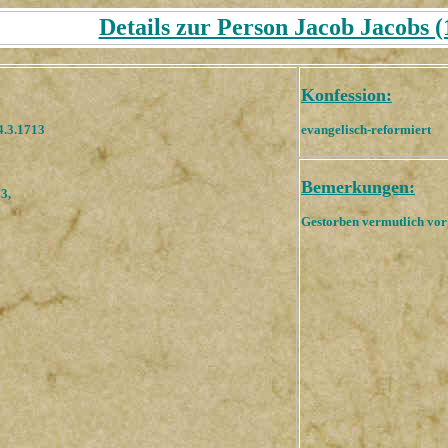
Details zur Person Jacob Jacobs (
Konfession:
4.3.1713
evangelisch-reformiert
Bemerkungen:
3,
Gestorben vermutlich vor