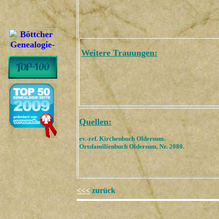
Weitere Trauungen:
Quellen:
ev.-ref. Kirchenbuch Oldersum.
Ortsfamilienbuch Oldersum, Nr. 2080.
<<<
zurück