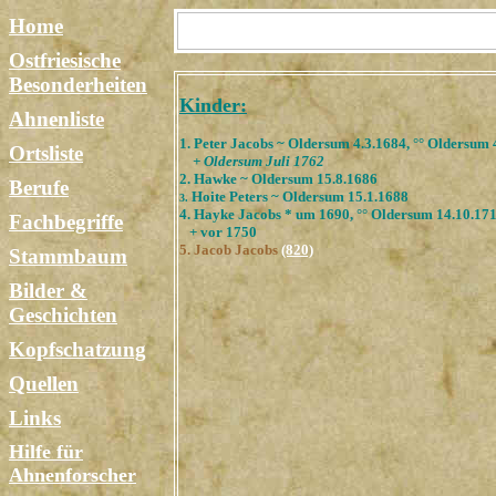
Home
Ostfriesische
Besonderheiten
Kinder:
Ahnenliste
1. Peter Jacobs ~ Oldersum 4.3.1684, °° Oldersum 
Ortsliste
+ Oldersum Juli 1762
2. Hawke ~ Oldersum 15.8.1686
Berufe
Hoite Peters ~ Oldersum 15.1.1688
3.
4. Hayke Jacobs * um 1690, °° Oldersum 14.10.171
Fachbegriffe
+ vor 1750
5. Jacob Jacobs
(820)
Stammbaum
Bilder &
Geschichten
Kopfschatzung
Quellen
Links
Hilfe für
Ahnenforscher