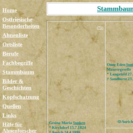
Stammbaum 
Home
Ostfriesische
Besonderheiten
(71)
Ahnenliste
Ortsliste
Berufe
Fachbegriffe
Onne Eden
Sun
Maurergeselle
Stammbaum
* Langefeld 27
†
Sandhorst 23.
Bilder &
Geschichten
Kopfschatzung
Quellen
Links
ОО
Aurich
Gesina Maria
Sunken
Hilfe für
* Kirchdorf 15.7.1824
Ahnenforscher
†
Aurich 24.4.1896