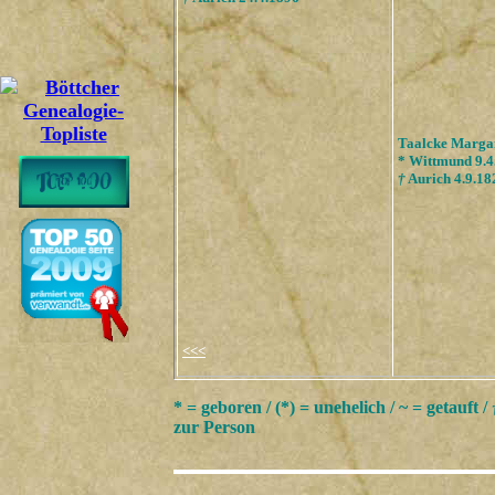
Taalcke Marga
* Wittmund 9.4
†
Aurich 4.9.18
<<<
* = geboren / (*) = unehelich / ~ = getauft /
zur Person