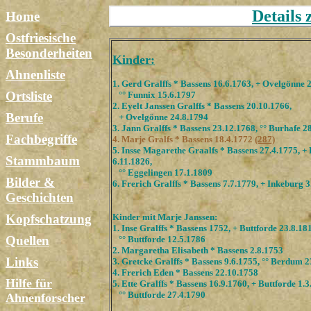
Details 
Home
Ostfriesische
Besonderheiten
Kinder:
Ahnenliste
1. Gerd Gralffs * Bassens 16.6.1763, + Ovelgönne 
Ortsliste
°° Funnix 15.6.1797
2. Eyelt Janssen Gralffs * Bassens 20.10.1766,
Berufe
+ Ovelgönne 24.8.1794
3. Jann Gralffs * Bassens 23.12.1768, °° Burhafe 2
Fachbegriffe
4. Marje Gralfs * Bassens 18.4.1772
(287)
5. Insse Magarethe Graalfs * Bassens 27.4.1775, +
Stammbaum
6.11.1826,
°° Eggelingen 17.1.1809
Bilder &
6. Frerich Gralffs * Bassens 7.7.1779, + Inkeburg 
Geschichten
Kopfschatzung
Kinder mit Marje Janssen:
1. Inse Gralffs * Bassens 1752, + Buttforde 23.8.18
Quellen
°° Buttforde 12.5.1786
2. Margaretha Elisabeth * Bassens 2.8.1753
Links
3. Gretcke Gralffs * Bassens 9.6.1755, °° Berdum 
4. Frerich Eden * Bassens 22.10.1758
Hilfe für
5. Ette Gralffs * Bassens 16.9.1760, + Buttforde 1.3
°° Buttforde 27.4.1790
Ahnenforscher