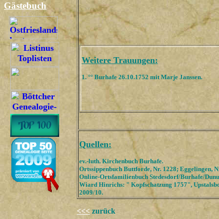
Gästebuch
Weitere Trauungen:
1. °° Burhafe 26.10.1752 mit Marje Janssen.
Quellen:
ev.-luth. Kirchenbuch Burhafe.
Ortssippenbuch Buttforde, Nr. 1228; Eggelingen, N
Online-Ortsfamilienbuch Stedesdorf/Burhafe/Dun
Wiard Hinrichs: " Kopfschatzung 1757", Upstalsb
2009/10.
<<<
zurück